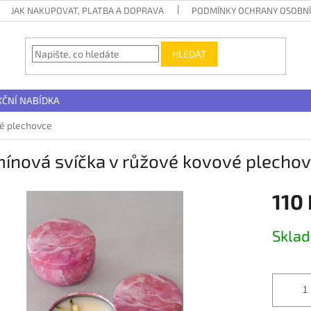
JAK NAKUPOVAT, PLATBA A DOPRAVA
PODMÍNKY OCHRANY OSOBNÍ
HLEDAT
KČNÍ NABÍDKA
vé plechovce
ínová svíčka v růžové kovové plecho
110 
Měrná
Skla
cena: