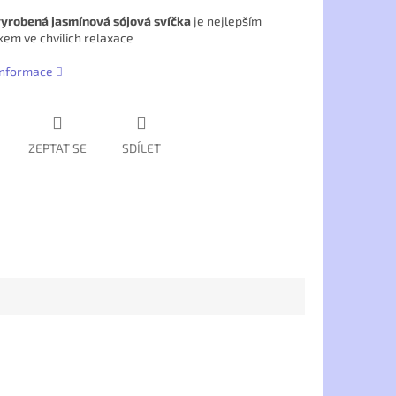
vyrobená jasmínová sójová svíčka
je nejlepším
kem ve chvílích relaxace
 informace
ZEPTAT SE
SDÍLET