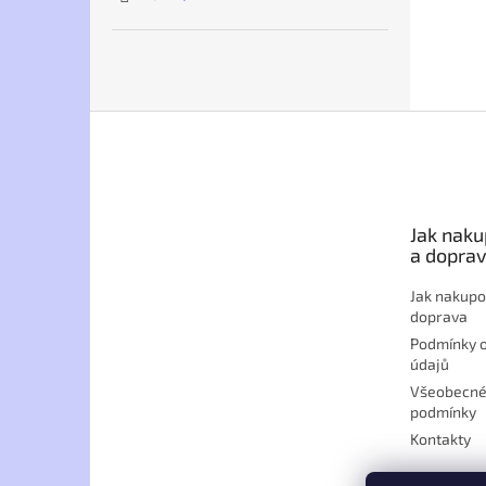
Z
á
p
a
t
Jak naku
í
a dopra
Jak nakupo
doprava
Podmínky 
údajů
Všeobecné
podmínky
Kontakty