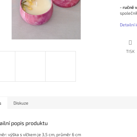
- ručně 
společní
Detailní
TISK
s
Diskuze
ailní popis produktu
ěr: výška s víčkem je 3,5 cm, průměr 6 cm