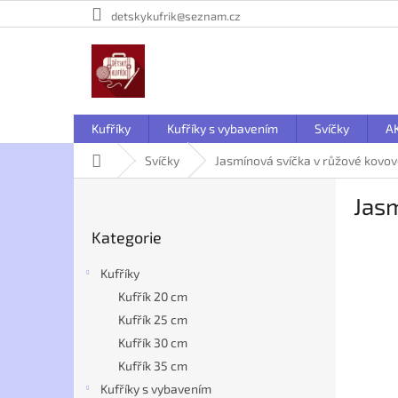
Přejít
detskykufrik@seznam.cz
na
obsah
Kufříky
Kufříky s vybavením
Svíčky
A
Domů
Svíčky
Jasmínová svíčka v růžové kovo
P
Jasm
o
Přeskočit
s
Kategorie
kategorie
t
r
Kufříky
a
Kufřík 20 cm
n
Kufřík 25 cm
n
í
Kufřík 30 cm
p
Kufřík 35 cm
a
Kufříky s vybavením