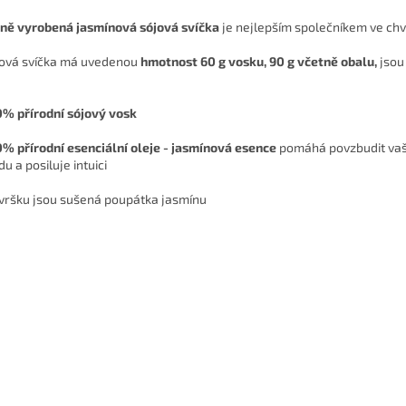
čně vyrobená jasmínová sójová svíčka
je nejlepším společníkem ve chv
jová svíčka má uvedenou
hmotnost 60 g vosku, 90 g včetně obalu,
jsou
% přírodní sójový vosk
0% přírodní esenciální oleje - jasmínová esence
pomáhá
povzbudit vaš
u a posiluje intuici
 vršku jsou sušená poupátka jasmínu