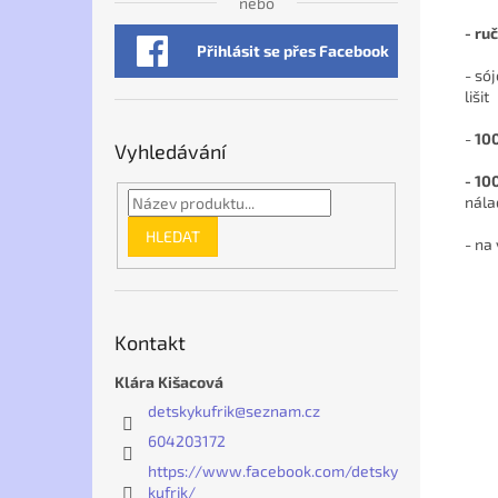
nebo
- ru
Přihlásit se přes Facebook
- só
lišit
-
100
Vyhledávání
- 10
nálad
HLEDAT
- na
Kontakt
Klára Kišacová
detskykufrik
@
seznam.cz
604203172
https://www.facebook.com/detsky
kufrik/