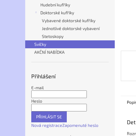
n
Hudební kufříky
e
Doktorské kufříky
l
Vybavené doktorské kufříky
Jednotlivé doktorské vybavení
Stetoskopy
Svíčky
AKČNÍ NABÍDKA
Přihlášení
E-mail
Heslo
Popi
PŘIHLÁSIT SE
Det
Nová registrace
Zapomenuté heslo
Rozm