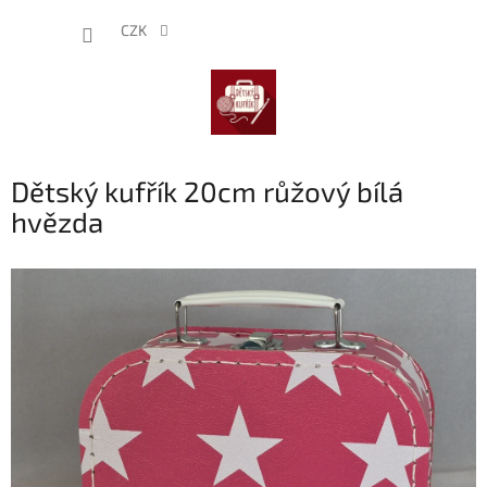
Přejít
NÁKUP
na
CZK
obsah
KOŠÍK
Dětský kufřík 20cm růžový bílá
hvězda