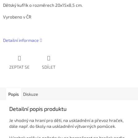
Dětský kufřík o rozměrech 20x15x8,5 cm.
Vyrobeno v ČR
Detailní informace
ZEPTAT SE
SDÍLET
Popis
Diskuze
Detailní popis produktu
Je vhodný na hraní pro děti, na uskladnění a převoz hraček,
dále např. do školy na uskladnění výtvarných pomůcek.
Výrobek splňuje požadavky na bezpečnost na hraček podle