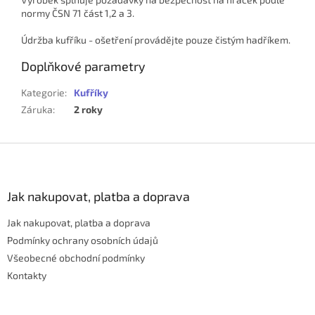
normy ČSN 71 část 1,2 a 3.
Údržba kufříku - ošetření provádějte pouze čistým hadříkem.
Doplňkové parametry
Kategorie
:
Kufříky
Záruka
:
2 roky
Z
á
p
a
Jak nakupovat, platba a doprava
t
Jak nakupovat, platba a doprava
í
Podmínky ochrany osobních údajů
Všeobecné obchodní podmínky
Kontakty