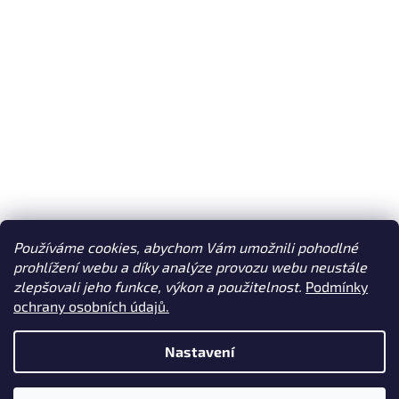
Používáme cookies, abychom Vám umožnili pohodlné
prohlížení webu a díky analýze provozu webu neustále
Jak nakupovat, platba a doprava
zlepšovali jeho funkce, výkon a použitelnost.
Podmínky
ochrany osobních údajů.
Nastavení
Vytvořil Shoptet