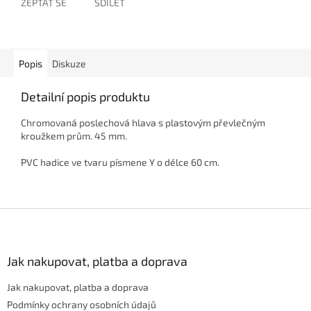
ZEPTAT SE
SDÍLET
Popis
Diskuze
Detailní popis produktu
Chromovaná poslechová hlava s plastovým převlečným
kroužkem prům. 45 mm.
PVC hadice ve tvaru písmene Y o délce 60 cm.
Z
á
p
a
Jak nakupovat, platba a doprava
t
Jak nakupovat, platba a doprava
í
Podmínky ochrany osobních údajů