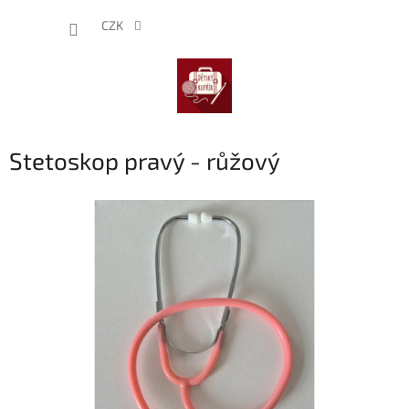
Přejít
NÁKUP
na
CZK
obsah
KOŠÍK
Stetoskop pravý - růžový