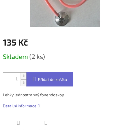
135 Kč
Měrná
Skladem
(2 ks)
cena:
Přidat do košíku
Lehký jednostranný fonendoskop
Detailní informace